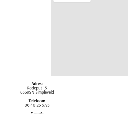
Adres:
Rodeput 15
6369SN Simpleveld
Telefoon:
06 40 26 5775
E-mail:
esther@pmupulchra.nl
Openingstijden: